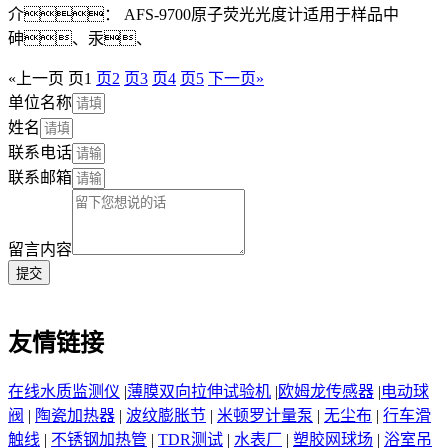
介： AFS-9700原子荧光光度计适用于样品中
砷、汞、
«上一页
页
1
页
2
页
3
页
4
页
5
下一页»
单位名称
姓名
联系电话
联系邮箱
留言内容
提交
友情链接
在线水质监测仪
|
薄膜双向拉伸试验机
|
欧姆龙传感器
|
电动球
阀
|
陶瓷加热器
|
波纹膨胀节
|
米顿罗计量泵
|
无尘布
|
行车滑
触线
|
不锈钢加热管
|
TDR测试
|
水表厂
|
塑胶网球场
|
浴室吊