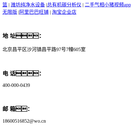
篮
|
潍坊纯净水设备
|
总有机碳分析仪
|
二手气相小猪视频app
无限版
|
阿里巴巴旺铺
|
淘宝企业店
地 址：
北京昌平区沙河镇昌平路97号7幢605室
电 话：
400-000-0439
邮 箱：
18600516852@wo.cn
版权所有© 北京小猪视频app官方下载科技有限公司
京ICP备