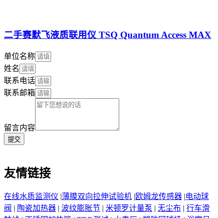
二手赛默飞液质联用仪 TSQ Quantum Access MAX
单位名称
姓名
联系电话
联系邮箱
留言内容
提交
友情链接
在线水质监测仪
|
薄膜双向拉伸试验机
|
欧姆龙传感器
|
电动球
阀
|
陶瓷加热器
|
波纹膨胀节
|
米顿罗计量泵
|
无尘布
|
行车滑