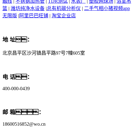
触线
|
不锈钢加热管
|
TDR测试
|
水表厂
|
塑胶网球场
|
浴室吊
篮
|
潍坊纯净水设备
|
总有机碳分析仪
|
二手气相小猪视频app
无限版
|
阿里巴巴旺铺
|
淘宝企业店
地 址：
北京昌平区沙河镇昌平路97号7幢605室
电 话：
400-000-0439
邮 箱：
18600516852@wo.cn
版权所有© 北京小猪视频app官方下载科技有限公司
京ICP备